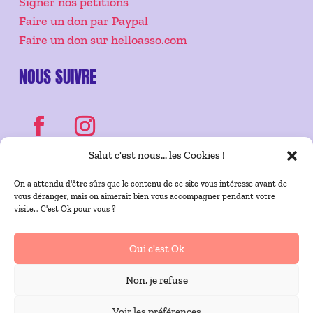
Signer nos pétitions
Faire un don par Paypal
Faire un don sur helloasso.com
NOUS SUIVRE
Salut c'est nous... les Cookies !
On a attendu d'être sûrs que le contenu de ce site vous intéresse avant de
vous déranger, mais on aimerait bien vous accompagner pendant votre
visite… C'est Ok pour vous ?
Copyright 2022 | Designed by
Steph Studio
Design
Oui c'est Ok
Non, je refuse
CGA
|
Mentions légales
|
Confidentialité
|
Cookies
Voir les préférences