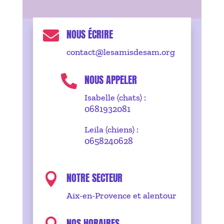
NOUS ÉCRIRE

contact@lesamisdesam.org
NOUS APPELER

Isabelle (chats) :
0681932081
Leila (chiens) :
0658240628
NOTRE SECTEUR

Aix-en-Provence et alentour
NOS HORAIRES