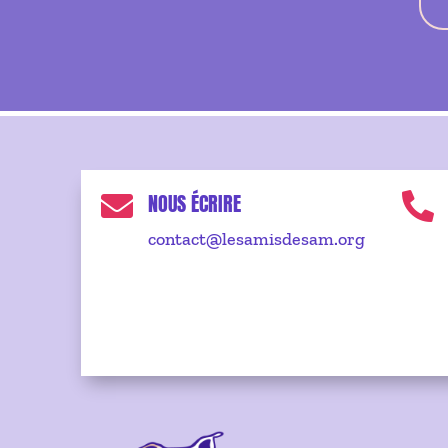
NOUS ÉCRIRE


contact@lesamisdesam.org